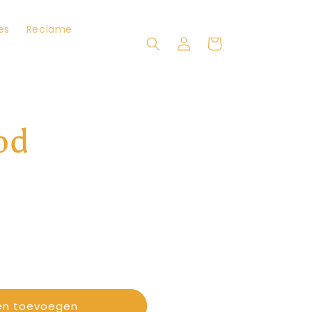
es
Reclame
Inloggen
Winkelwagen
od
en toevoegen