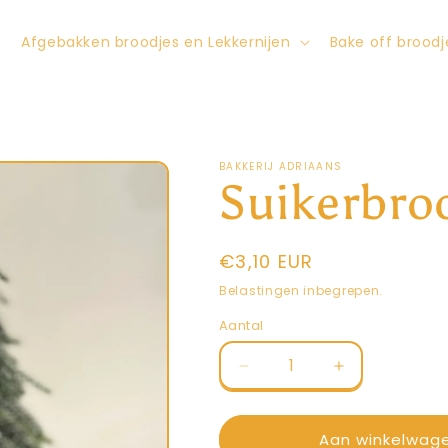
Afgebakken broodjes en Lekkernijen
Bake off broodj
BAKKERIJ ADRIAANS
Suikerbro
Normale
€3,10 EUR
prijs
Belastingen inbegrepen.
Aantal
Aantal
Aantal
Aantal
verlagen
verhogen
voor
voor
Suikerbrood
Suikerbrood
Aan winkelwag