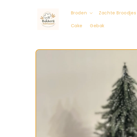
Meteen
naar de
content
Broden
Zachte Broodjes
Cake
Gebak
Ga direct naar
productinformatie