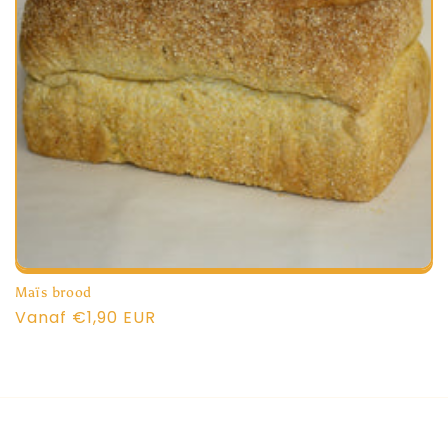
i
e
:
Maïs brood
Normale
Vanaf €1,90 EUR
prijs