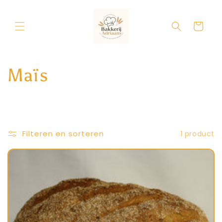
Meteen
naar de
content
Winkelwage
C
Maïs
o
l
Filteren en sorteren
1 product
l
e
c
t