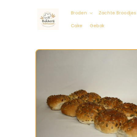
Meteen
naar de
content
Broden
Zachte Broodjes
Cake
Gebak
Ga direct naar
productinformatie