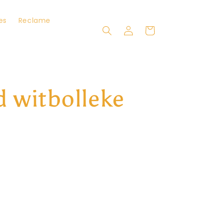
es
Reclame
Inloggen
Winkelwagen
d witbolleke