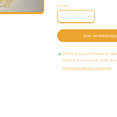
Aantal
Aantal
Aantal
Aantal
verlagen
verhogen
voor
voor
Gesorteerd
Gesorteerd
Aan winkelwag
witbolleke
witbolleke
per
per
6
6
Afhaling is beschikbaar bij
Jek
Meestal klaar binnen meer da
Winkelgegevens bekijken