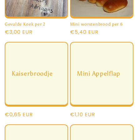
i
e
Gevulde Koek per 2
Mini worstenbrood per 6
:
Normale
€3,00 EUR
Normale
€5,40 EUR
prijs
prijs
Kaiserbroodje
Mini Appelflap
Normale
€0,65 EUR
Normale
€1,10 EUR
prijs
prijs