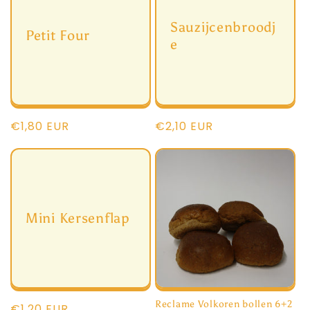
Sauzijcenbroodj
Petit Four
e
Normale
€1,80 EUR
Normale
€2,10 EUR
prijs
prijs
Mini Kersenflap
Reclame Volkoren bollen 6+2
Normale
€1,20 EUR